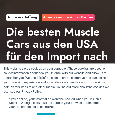
Autoverschiffung
Amerikanische Autos Kaufen
Die besten Muscle
Cars aus den USA
für den Import nach
Deutschland 2025
This website stores cookies on your computer. These cookies are used to
collect information about how you interact with our website and allow us to
remember you. We use this information in order to improve and customize
your browsing experience and for analytics and metrics about our visitors
by
Felix Cater
3 min read
both on this website and other media. To find out more about the cookies we
use, see our Privacy Policy.
04.03.2025 05:00:00
If you decline, your information won’t be tracked when you visit this
website. A single cookie will be used in your browser to remember
your preference not to be tracked.