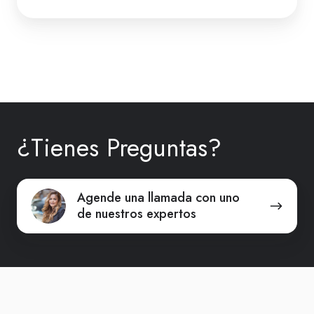
¿Tienes Preguntas?
Agende
Agende una llamada con uno
de nuestros expertos
una
llamada
con
uno
de