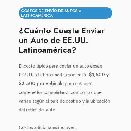
nuestros
expertos
COSTOS DE ENVÍO DE AUTOS A
LATINOAMÉRICA
¿Cuánto Cuesta Enviar
un Auto de EE.UU.
Latinoamérica?
El costo típico para enviar un auto desde
$1,500 y
EE.UU. a Latinoamérica son entre
$3,500 por vehícul
o para envío en
contenedor consolidado, con tarifas que
varían según el país de destino y la ubicación
del retiro del auto.
Costos adicionales incluyen: