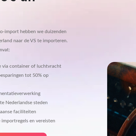
uto-import hebben we duizenden
rland naar de VS te importeren.
mvat:
 via container of luchtvracht
besparingen tot 50% op
mentatieverwerking
rote Nederlandse steden
anse faciliteiten
 importregels en vereisten