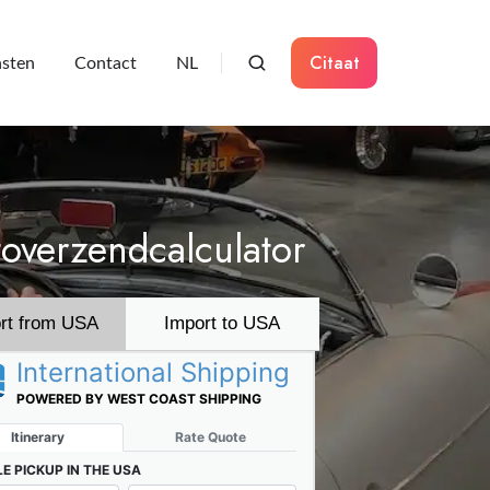
Citaat
sten
Contact
NL
overzendcalculator
rt from USA
Import to USA