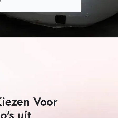
roll
iezen Voor
o's uit