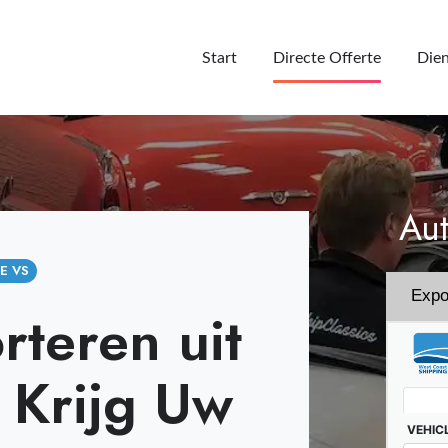
Start
Directe Offerte
Dien
Aut
E VS
Expo
rteren uit
 Krijg Uw