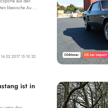
n Exporte aus den
ten klassische Au …
Oldtimer
US car import
14.02.2017 15:10:32
stang ist in
er unter den