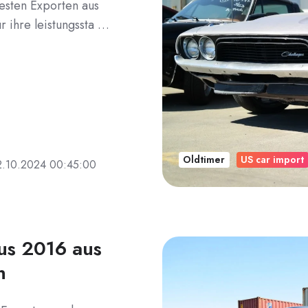
esten Exporten aus
 ihre leistungssta …
Oldtimer
US car import
2.10.2024 00:45:00
aus 2016 aus
n