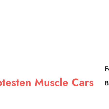
F
btesten Muscle Cars
B