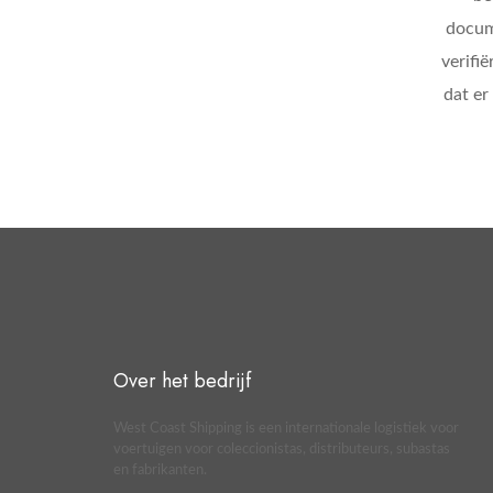
docum
verifi
dat er
Over het bedrijf
West Coast Shipping is een internationale logistiek voor
voertuigen voor coleccionistas, distributeurs, subastas
en fabrikanten.