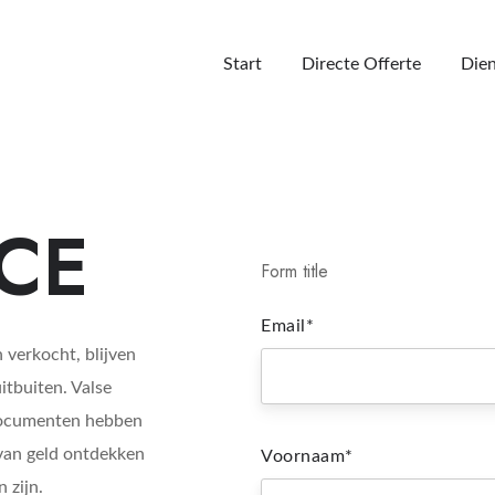
Start
Directe Offerte
Dien
CE
Form title
Email
*
verkocht, blijven
itbuiten. Valse
 documenten hebben
van geld ontdekken
Voornaam
*
 zijn.