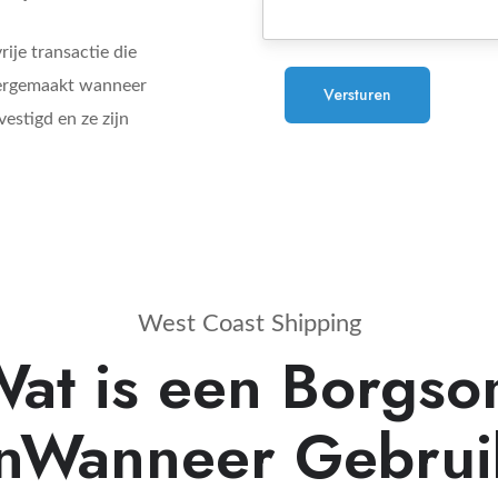
ije transactie die
vergemaakt wanneer
estigd en ze zijn
West Coast Shipping
at is een Borgs
nWanneer Gebrui