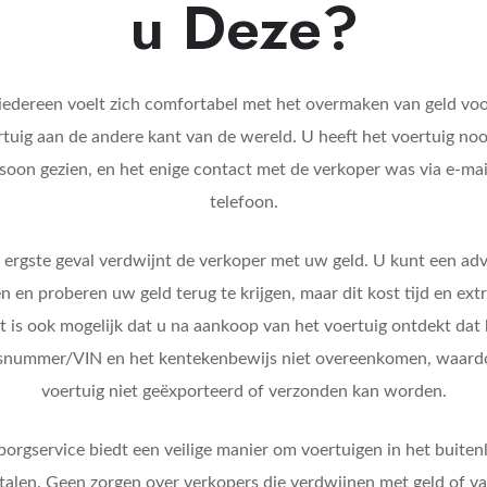
u Deze?
iedereen voelt zich comfortabel met het overmaken van geld vo
tuig aan de andere kant van de wereld. U heeft het voertuig nooi
soon gezien, en het enige contact met de verkoper was via e-mai
telefoon.
t ergste geval verdwijnt de verkoper met uw geld. U kunt een ad
n en proberen uw geld terug te krijgen, maar dit kost tijd en extr
t is ook mogelijk dat u na aankoop van het voertuig ontdekt dat 
snummer/VIN en het kentekenbewijs niet overeenkomen, waard
voertuig niet geëxporteerd of verzonden kan worden.
orgservice biedt een veilige manier om voertuigen in het buiten
talen. Geen zorgen over verkopers die verdwijnen met geld of va