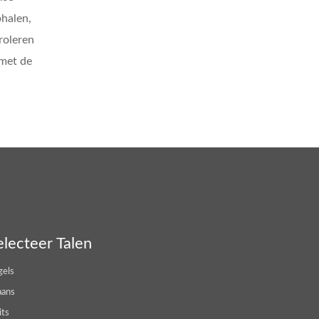
halen,
roleren
 met de
electeer Talen
gels
aans
its