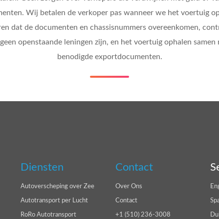
enten. Wij betalen de verkoper pas wanneer we het voertuig op
ëren dat de documenten en chassisnummers overeenkomen, cont
 geen openstaande leningen zijn, en het voertuig ophalen samen
benodigde exportdocumenten.
Diensten
Contact
S
Autoverscheping over Zee
Over Ons
En
Autotransport per Lucht
Contact
Sp
RoRo Autotransport
+1 (510) 236-3008
Du