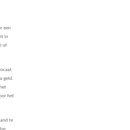
or een
t in
l of
vocaat
a geld.
het
oor het
land te
lse