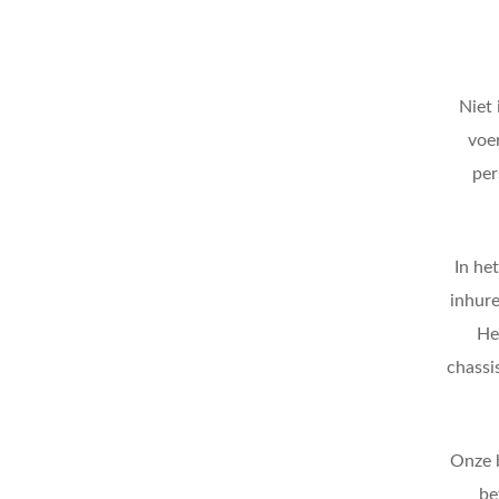
Niet 
voer
per
In he
inhure
He
chassi
Onze b
be