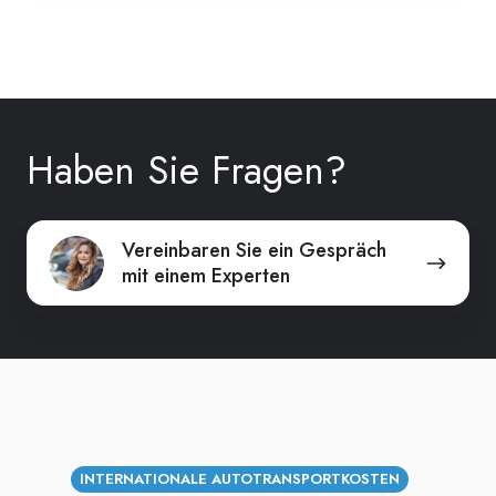
Haben Sie Fragen?
Vereinbaren
Vereinbaren Sie ein Gespräch
mit einem Experten
Sie
ein
Gespräch
mit
einem
Experten
INTERNATIONALE AUTOTRANSPORTKOSTEN