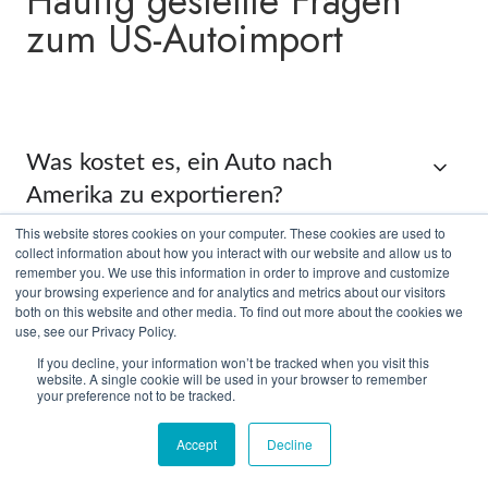
Häufig gestellte Fragen
zum US-Autoimport
Was kostet es, ein Auto nach
Amerika zu exportieren?
This website stores cookies on your computer. These cookies are used to
collect information about how you interact with our website and allow us to
remember you. We use this information in order to improve and customize
Wie lange dauert der
your browsing experience and for analytics and metrics about our visitors
both on this website and other media. To find out more about the cookies we
Autotransport von Deutschland in
use, see our Privacy Policy.
die USA?
If you decline, your information won’t be tracked when you visit this
website. A single cookie will be used in your browser to remember
your preference not to be tracked.
Welche Autos kann ich in die USA
Accept
Decline
exportieren?